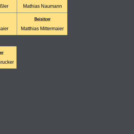
ßler
Mathias Naumann
Beisitzer
aier
Matthias Mittermaier
er
rucker