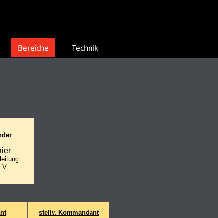
Bereiche
Technik
nder
ier
leitung
.V.
nt
stellv. Kommandant