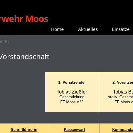
erwehr Moos
Home
Aktuelles
Einsätze
schaft
Vorstandschaft
1. Vorsitzender
2. Vorsitze
Tobias Zießler
Tobias Ba
Gesamtleitung
stellv. Gesamt
FF Moos e.V.
FF Moos
e
Schriftführerin
Kassenwart
Kommanda