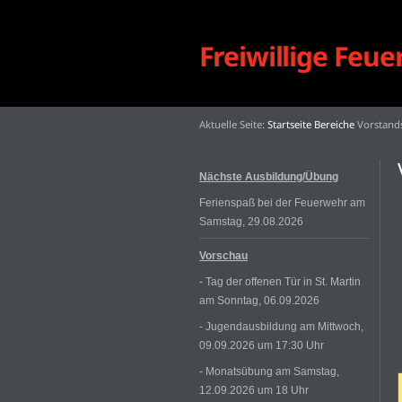
Freiwillige Feu
Aktuelle Seite:
Startseite
Bereiche
Vorstand
Nächste Ausbildung/Übung
Ferienspaß bei der Feuerwehr am
Samstag, 29.08.2026
Vorschau
- Tag der offenen Tür in St. Martin
am Sonntag, 06.09.2026
- Jugendausbildung am Mittwoch,
09.09.2026 um 17:30 Uhr
- Monatsübung am Samstag,
12.09.2026 um 18 Uhr