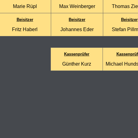
Marie Rüpl
Max Weinberger
Thomas Zie
Beisitzer
Beisitzer
Beisitzer
Fritz Haberl
Johannes Eder
Stefan Pillm
Kassenprüfer
Kassenprüf
Günther Kurz
Michael Hunds